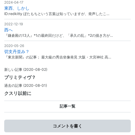
2024-04-17
東西、しかし
ID:redkitty ぼたもちという言葉は知っていますが、発声したこ…
2022-12-19
西へ
『鎌倉殿の13人』*1の最終回だけど、「承久の乱」*2の描き方が…
2020-05-26
切支丹並み？
『東京新聞』の記事； 最大級の秀吉坐像発見 大阪・大宮神社 高…
新しい記事
(2020-08-02)
プリミティヴ？
過去の記事
(2020-08-01)
クスリ以前に
記事一覧
コメントを書く