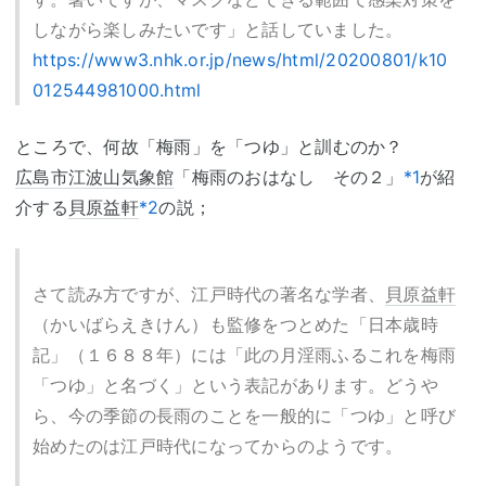
しながら楽しみたいです」と話していました。
https://www3.nhk.or.jp/news/html/20200801/k10
012544981000.html
ところで、何故「梅雨」を「つゆ」と訓むのか？
広島市江波山気象館
「梅雨のおはなし その２」
*1
が紹
介する
貝原益軒
*2
の説；
さて読み方ですが、江戸時代の著名な学者、
貝原益軒
（かいばらえきけん）も監修をつとめた「日本歳時
記」（１６８８年）には「此の月淫雨ふるこれを梅雨
「つゆ」と名づく」という表記があります。どうや
ら、今の季節の長雨のことを一般的に「つゆ」と呼び
始めたのは江戸時代になってからのようです。