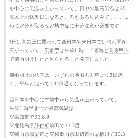
を中心に気温が上がっていて、日中の最高気温は35
度以上の
猛暑日
になるところもある見込みです。こま
めに水分を取るなど
熱中症
に十分注意が必要です。
1日は高気圧に覆われて西日本や東日本では晴れ間が
広がっていて、
気象庁
は午前11時、「東海と
関東甲信
で梅雨明けしたと見られる」と発表しました。
梅雨明けの発表は、いずれの地域も去年より8日遅
く、平年と比べても11日遅くなっています。
西日本を中心に午前中から気温が上がっていて、
午前11時半までの最高気温は
▽
高知市
で33.8度
▽鹿児島県
肝付町
前田で33.7度
▽
岡山県
高梁市
と▽
和歌山県
田辺市
の栗栖川で33.3