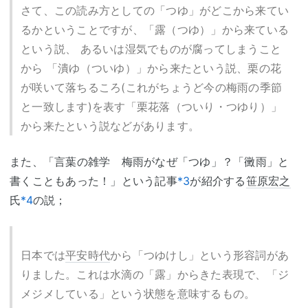
さて、この読み方としての「つゆ」がどこから来てい
るかということですが、「露（つゆ）」から来ている
という説、 あるいは湿気でものが腐ってしまうこと
から 「潰ゆ（ついゆ）」から来たという説、栗の花
が咲いて落ちるころ(これがちょうど今の梅雨の季節
と一致します)を表す「栗花落（ついり・つゆり）」
から来たという説などがあります。
また、「言葉の雑学 梅雨がなぜ「つゆ」？「黴雨」と
書くこともあった！」という記事
*3
が紹介する
笹原宏之
氏
*4
の説；
日本では
平安時代
から「つゆけし」という形容詞があ
りました。これは水滴の「露」からきた表現で、「ジ
メジメしている」という状態を意味するもの。