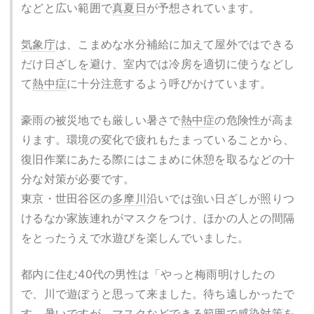
などと広い範囲で
真夏日
が予想されています。
気象庁
は、こまめな水分補給に加えて屋外ではできる
だけ日ざしを避け、室内では冷房を適切に使うなどし
て
熱中症
に十分注意するよう呼びかけています。
豪雨の被災地でも厳しい暑さで
熱中症
の危険性が高ま
ります。環境の変化で疲れもたまっていることから、
復旧作業にあたる際にはこまめに休憩を取るなどの十
分な対策が必要です。
東京・世田谷区の
多摩川
沿いでは強い日ざしが照りつ
けるなか家族連れがマスクをつけ、ほかの人との間隔
をとったうえで水遊びを楽しんでいました。
都内に住む40代の男性は「やっと梅雨明けしたの
で、川で遊ぼうと思って来ました。待ち遠しかったで
す。暑いですが、マスクなどできる範囲で感染対策を