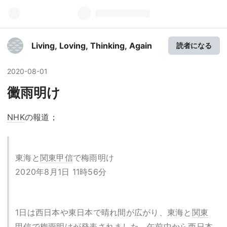
Living, Loving, Thinking, Again
読者になる
2020
-
08
-
01
黴雨明け
NHK
の報道；
東海と
関東甲信
で梅雨明け
2020年8月1日 11時56分
1日は西日本や東日本で晴れ間が広がり、東海と
関東
甲信
で梅雨明けが発表されました。午前中から西日本