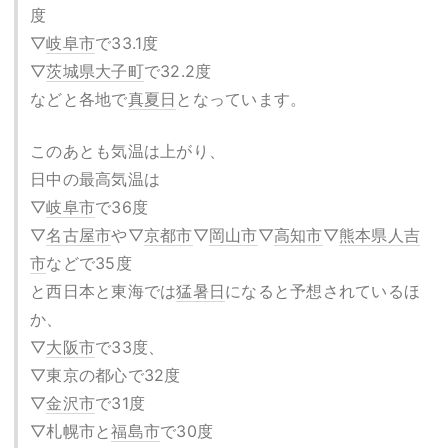
度
▽
岐阜市
で33.1度
▽
茨城県
大子町
で32.2度
などと各地で
真夏日
となっています。
このあとも気温は上がり、
日中の最高気温は
▽
岐阜市
で36度
▽
名古屋市
や▽
京都市
▽
岡山市
▽
高知市
▽
熊本県
人吉
市
などで35度
と西日本と東海では
猛暑日
になると予想されているほ
か、
▽
大阪市
で33度、
▽東京の都心で32度
▽
金沢市
で31度
▽札幌市と
福島市
で30度